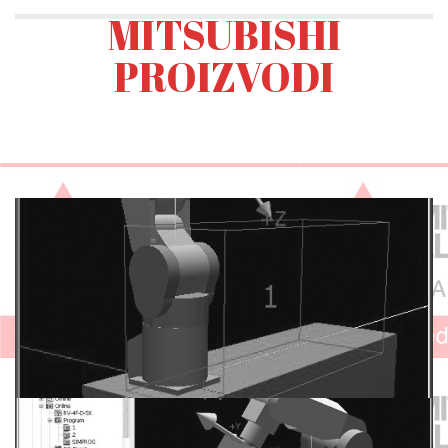
MITSUBISHI
PROIZVODI