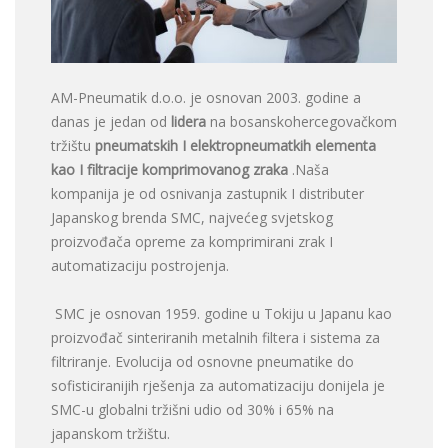
AM-Pneumatik d.o.o. je osnovan 2003. godine a
danas je jedan od
lidera
na bosanskohercegovačkom
tržištu
pneumatskih I elektropneumatkih elementa
kao I filtracije komprimovanog zraka
.Naša
kompanija je od osnivanja zastupnik I distributer
Japanskog brenda SMC, najvećeg svjetskog
proizvođača opreme za komprimirani zrak I
automatizaciju postrojenja.
SMC je osnovan 1959. godine u Tokiju u Japanu kao
proizvođač sinteriranih metalnih filtera i sistema za
filtriranje. Evolucija od osnovne pneumatike do
sofisticiranijih rješenja za automatizaciju donijela je
SMC-u globalni tržišni udio od 30% i 65% na
japanskom tržištu.