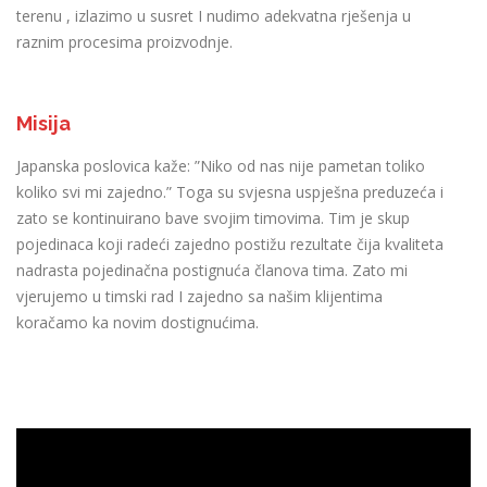
terenu , izlazimo u susret I nudimo adekvatna rješenja u
raznim procesima proizvodnje.
Misija
Japanska poslovica kaže: ”Niko od nas nije pametan toliko
koliko svi mi zajedno.” Toga su svjesna uspješna preduzeća i
zato se kontinuirano bave svojim timovima. Tim je skup
pojedinaca koji radeći zajedno postižu rezultate čija kvaliteta
nadrasta pojedinačna postignuća članova tima. Zato mi
vjerujemo u timski rad I zajedno sa našim klijentima
koračamo ka novim dostignućima.