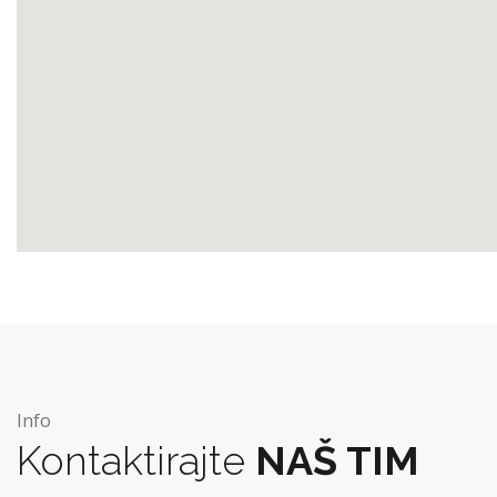
g
Info
Kontaktirajte
NAŠ TIM