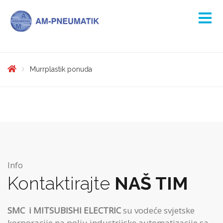
Murrplastik ponuda
Info
Kontaktirajte
NAŠ TIM
SMC
i MITSUBISHI ELECTRIC
su vodeće svjetske
korporacije na polju industrijske automatizacije sa